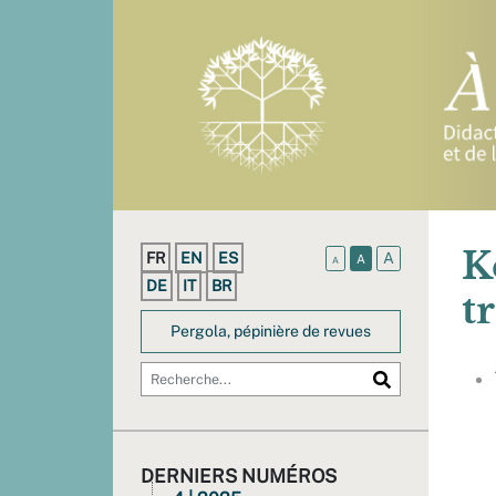
K
FR
EN
ES
A
A
A
DE
IT
BR
t
Pergola, pépinière de revues
DERNIERS NUMÉROS