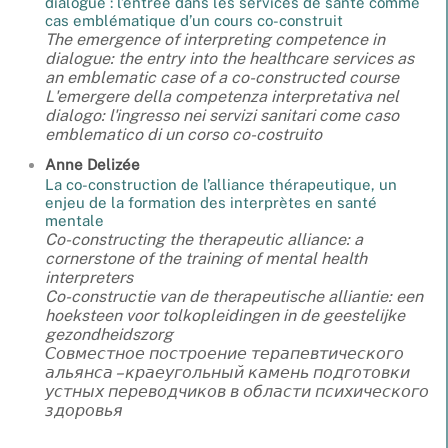
dialogue : l’entrée dans les services de santé comme
cas emblématique d’un cours co-construit
The emergence of interpreting competence in
dialogue: the entry into the healthcare services as
an emblematic case of a co-constructed course
L'emergere della competenza interpretativa nel
dialogo: l'ingresso nei servizi sanitari come caso
emblematico di un corso co-costruito
Anne
Delizée
La co-construction de l’alliance thérapeutique, un
enjeu de la formation des interprètes en santé
mentale
Co-constructing the therapeutic alliance: a
cornerstone of the training of mental health
interpreters
Co-constructie van de therapeutische alliantie: een
hoeksteen voor tolkopleidingen in de geestelijke
gezondheidszorg
Совместное построение терапевтического
альянса – краеугольный камень подготовки
устных переводчиков в области психического
здоровья