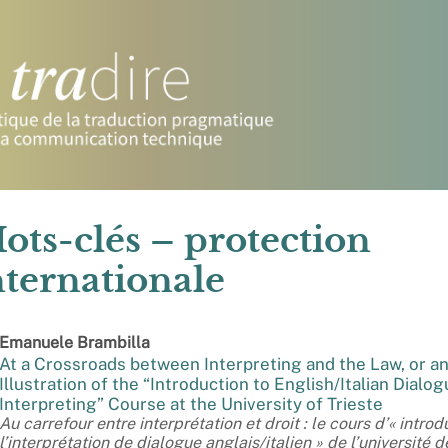
ots-clés – protection
nternationale
Emanuele
Brambilla
At a Crossroads between Interpreting and the Law, or a
Illustration of the “Introduction to English/Italian Dialo
Interpreting” Course at the University of Trieste
Au carrefour entre interprétation et droit : le cours d’« introd
l’interprétation de dialogue anglais/italien » de l’université d