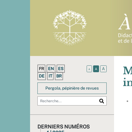
M
FR
EN
ES
A
A
A
DE
IT
BR
i
Pergola, pépinière de revues
DERNIERS NUMÉROS