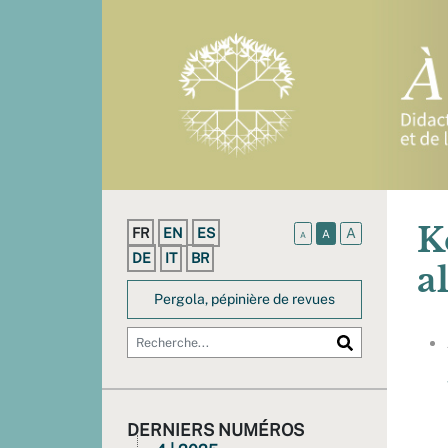
K
FR
EN
ES
A
A
A
DE
IT
BR
a
Pergola, pépinière de revues
DERNIERS NUMÉROS