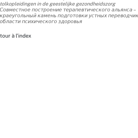
tolkopleidingen in de geestelijke gezondheidszorg
Совместное построение терапевтического альянса –
краеугольный камень подготовки устных переводчик
области психического здоровья
tour à l’index