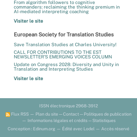
From algorithm followers to cognitive
commanders: reclaiming the thinking premium in
AI-mediated interpreting coaching
Visiter le site
European Society for Translation Studies
Save Translation Studies at Charles University!
CALL FOR CONTRIBUTIONS TO THE EST
NEWSLETTER’S EMERGING VOICES COLUMN
Update on Congress 2028: Diversity and Unity in
Translation and Interpreting Studies
Visiter le site
ISSN électronique 2968-3912
Flux RSS
—
Plan du site
—
Contact
—
Politiques de publication
—
Informations légales et crédits
—
Statistiques
Conception : Edinum.org
—
Édité avec Lodel
—
Accès réservé