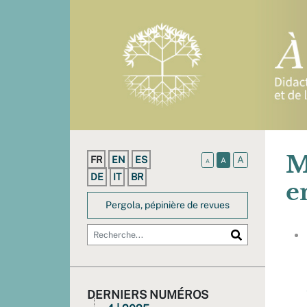
M
FR
EN
ES
A
A
A
DE
IT
BR
e
Pergola, pépinière de revues
DERNIERS NUMÉROS