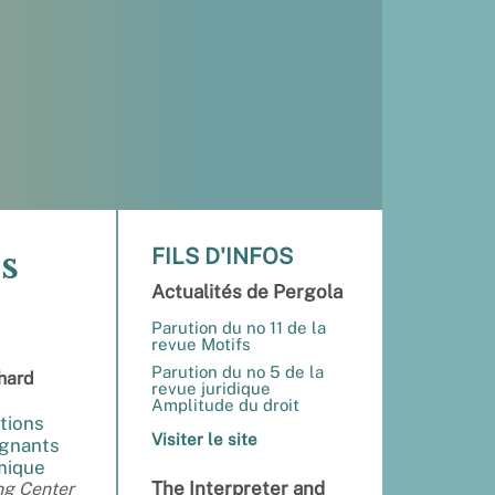
s
FILS D'INFOS
Actualités de Pergola
Parution du no 11 de la
revue Motifs
Parution du no 5 de la
chard
revue juridique
Amplitude du droit
tions
Visiter le site
ignants
émique
The Interpreter and
ng Center