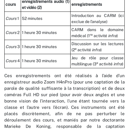
enregistrements audio (1)
cours
enregistrements
et vidéo (2)
Introduction au CARM (ici
Cours
1
52 minutes
exclue de l’analyse)
CARM dans le domaine
Cours
2
1 heure 30 minutes
re
médical (1
activité
infra
)
Discussion sur les lectures
Cours
3
1 heure 30 minutes
e
(2
activité
infra
)
Jeu de rôle pour classe
Cours
4
1 heure 30 minutes
e
multilingue (3
activité
infra
)
Ces enregistrements ont été réalisés à l’aide d’un
enregistreur audio Zoom H4nPro (pour une captation de la
parole de qualité suffisante à la transcription) et de deux
caméras Full HD sur pied (pour avoir deux angles et une
bonne vision de l’interaction, l’une étant tournée vers la
classe et l’autre vers l’écran). Ces instruments ont été
placés discrètement, afin de ne pas perturber le
déroulement des cours, et maniés par notre doctorante
Marieke De Koning, responsable de la captation