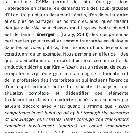
la méthode CARM permet de faire émerger dans
l’interaction en classe, en demandant à des sous-groupes
d’EI de lire plusieurs documents écrits, d’en discuter entre
elles, puis de partager les points clés, ainsi qu’en faisant
des jeux de rôle pour classes multilingues. Notre objectif
est de faire «
émerger
» (Kiraly, 2013) des compétences
pertinentes pour travailler comme interprète
en
dialogue
dans les services publics, dont les institutions de soins ne
constituent qu’un exemple. Nous partons en effet de l’idée
que la compétence d’interprétation, tout comme celle de
traduction décrite par Kiraly (
ibid.
), est un réseau de sous-
compétences qui émergent tout au long de la formation et
de la profession des interprètes et qui incluent l’exercice
d’un esprit critique outre la capacité d’analyser une
situation complexe et d’identifier ses éléments
fondamentaux dans un contexte donné. Nous sommes par
ailleurs d’accord avec Kiraly quand il affirme que «
such
competence is not build up bit by bit through the accretion
of knowledge, but creates itself through the translator’s
embodied involvement (habitus) in actual translation
experiences
» (
ibid.
: 203), d’où l’intérêt d’analyser la