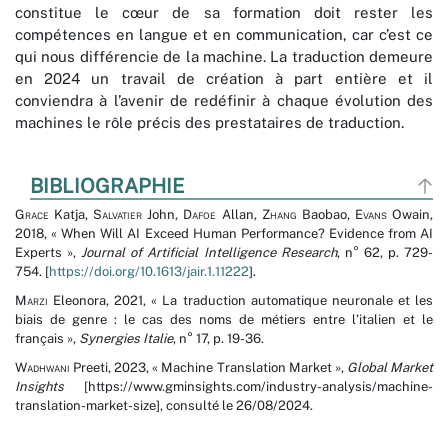
constitue le cœur de sa formation doit rester les
compétences en langue et en communication, car c’est ce
qui nous différencie de la machine. La traduction demeure
en 2024 un travail de création à part entière et il
conviendra à l’avenir de redéfinir à chaque évolution des
machines le rôle précis des prestataires de traduction.
BIBLIOGRAPHIE
Grace
Katja,
Salvatier
John,
Dafoe
Allan,
Zhang
Baobao,
Evans
Owain,
2018, « When Will AI Exceed Human Performance? Evidence from AI
Experts »,
Journal of Artificial Intelligence Research
, n° 62, p. 729-
754. [
https://doi.org/10.1613/jair.1.11222
].
Marzi
Eleonora, 2021, « La traduction automatique neuronale et les
biais de genre : le cas des noms de métiers entre l’italien et le
français »,
Synergies Italie
, n° 17, p. 19-36.
Wadhwani
Preeti, 2023, « Machine Translation Market »,
Global Market
Insights
[https://www.gminsights.com/industry-analysis/machine-
translation-market-size], consulté le 26/08/2024.