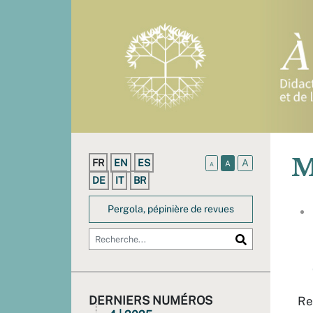
M
FR
EN
ES
A
A
A
DE
IT
BR
Pergola, pépinière de revues
DERNIERS NUMÉROS
Re