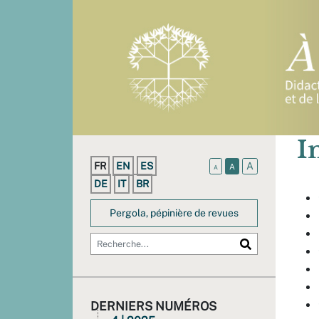
I
FR
EN
ES
A
A
A
DE
IT
BR
Pergola, pépinière de revues
DERNIERS NUMÉROS