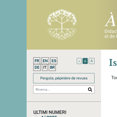
I
FR
EN
ES
A
A
A
DE
IT
BR
Tor
Pergola, pépinière de revues
ULTIMI NUMERI