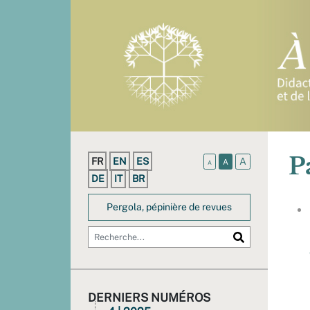
P
FR
EN
ES
A
A
A
DE
IT
BR
Pergola, pépinière de revues
DERNIERS NUMÉROS