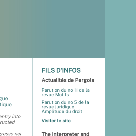
FILS D'INFOS
Actualités de Pergola
Parution du no 11 de la
revue Motifs
gue :
Parution du no 5 de la
tique
revue juridique
Amplitude du droit
ntry into
Visiter le site
tructed
gresso nei
The Interpreter and