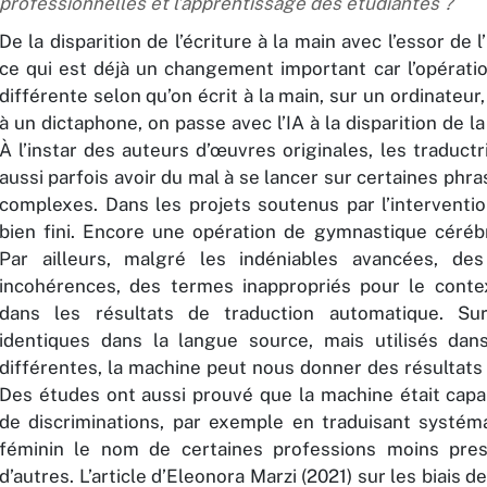
professionnelles et l’apprentissage des étudiantes ?
De la disparition de l’écriture à la main avec l’essor de 
ce qui est déjà un changement important car l’opérati
différente selon qu’on écrit à la main, sur un ordinateur,
à un dictaphone, on passe avec l’IA à la disparition de l
À l’instar des auteurs d’œuvres originales, les traduct
aussi parfois avoir du mal à se lancer sur certaines phr
complexes. Dans les projets soutenus par l’intervention
bien fini. Encore une opération de gymnastique céréb
Par ailleurs, malgré les indéniables avancées, des
incohérences, des termes inappropriés pour le conte
dans les résultats de traduction automatique. S
identiques dans la langue source, mais utilisés da
différentes, la machine peut nous donner des résultats 
Des études ont aussi prouvé que la machine était capab
de discriminations, par exemple en traduisant systé
féminin le nom de certaines professions moins pres
d’autres. L’article d’Eleonora Marzi (2021) sur les biais 