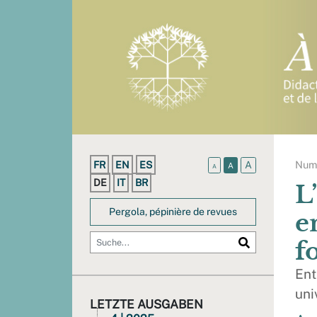
Num
FR
EN
ES
A
A
A
DE
IT
BR
L
Pergola, pépinière de revues
e
f
Ent
uni
LETZTE AUSGABEN