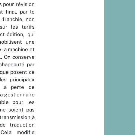
 pour révision
t final, par le
 franchie, non
ur les tarifs
t-édition, qui
obilisent une
 la machine et
l. On conserve
 chapeauté par
s que posent ce
des principaux
t la perte de
La gestionnaire
able pour les
 ne soient pas
 transmission à
de traduction
Cela modifie