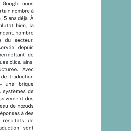
e Google nous
ertain nombre à
a 15 ans déjà. À
lutôt bien, la
pendant, nombre
s du secteur,
servée depuis
 permettant de
es clics, ainsi
ucturée. Avec
e de traduction
 – une brique
es systèmes de
assivement des
éseau de nœuds
 réponses à des
résultats de
raduction sont