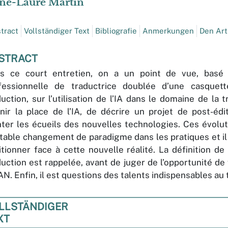
ne-Laure
Martin
tract
Vollständiger Text
Bibliografie
Anmerkungen
Den Arti
STRACT
s ce court entretien, on a un point de vue, basé
fessionnelle de traductrice doublée d’une casquet
uction, sur l’utilisation de l’IA dans le domaine de la tr
inir la place de l’IA, de décrire un projet de post-édi
nter les écueils des nouvelles technologies. Ces évolu
itable changement de paradigme dans les pratiques et il
itionner face à cette nouvelle réalité. La définition d
duction est rappelée, avant de juger de l’opportunité de f
TAN. Enfin, il est questions des talents indispensables au
LLSTÄNDIGER
XT