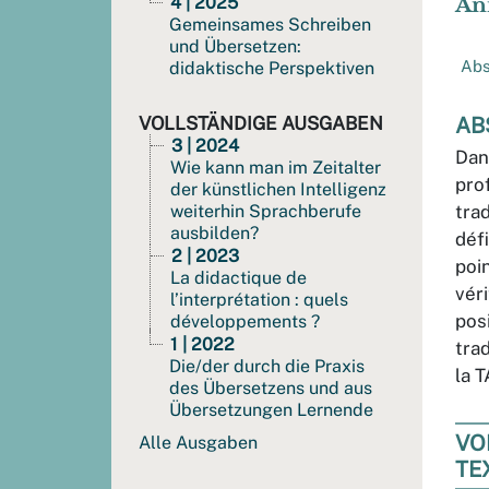
4 | 2025
An
Gemeinsames Schreiben
und Übersetzen:
Abs
didaktische Perspektiven
VOLLSTÄNDIGE AUSGABEN
AB
3 | 2024
Dan
Wie kann man im Zeitalter
pro
der künstlichen Intelligenz
weiterhin Sprachberufe
trad
ausbilden?
déf
2 | 2023
poi
La didactique de
vér
l’interprétation : quels
pos
développements ?
1 | 2022
tra
Die/der durch die Praxis
la 
des Übersetzens und aus
Übersetzungen Lernende
VO
Alle Ausgaben
TE