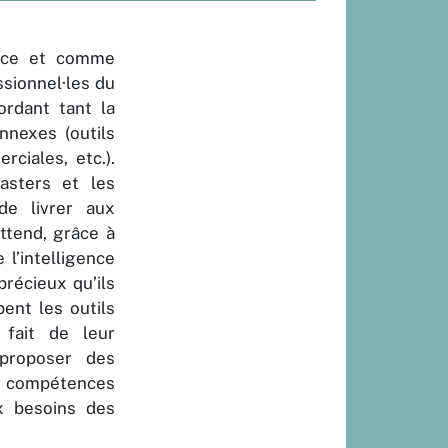
ance et comme
ssionnel·les du
ordant tant la
nnexes (outils
rciales, etc.).
masters et les
de livrer aux
ttend, grâce à
l’intelligence
précieux qu’ils
ent les outils
 fait de leur
 proposer des
les compétences
x besoins des