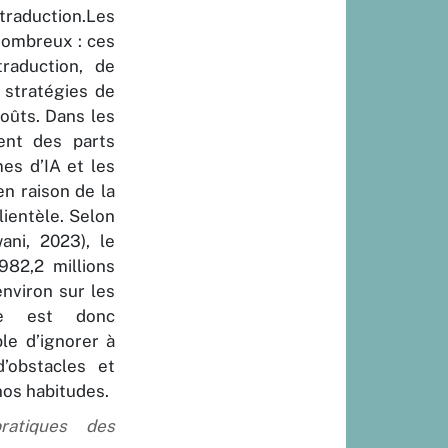
raduction.Les
nombreux : ces
raduction, de
 stratégies de
oûts. Dans les
ent des parts
es d’IA et les
en raison de la
lientèle. Selon
ani, 2023), le
982,2 millions
nviron sur les
elle est donc
le d’ignorer à
’obstacles et
nos habitudes.
ratiques des