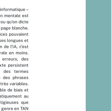
l’informatique –
on mentale est
 ou qu’on dicte
a page blanche.
rices pouvaient
ases longues et
 de l’IA, c’est
rale en moins.
 erreurs, des
xte persistent
ur des termes
ns des phrases
très variables.
le de biais et
matiquement au
tigieuses que
de genre en TAN