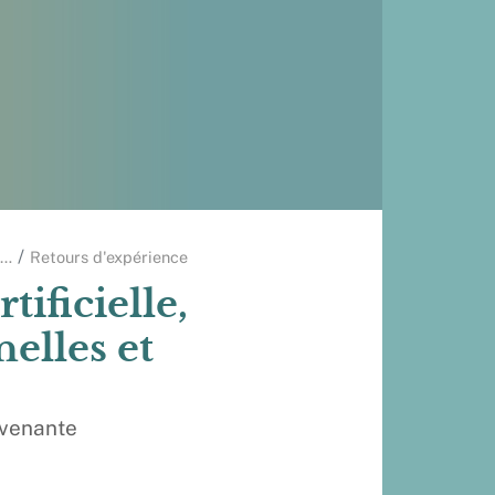
…
Retours d'expérience
tificielle,
elles et
rvenante