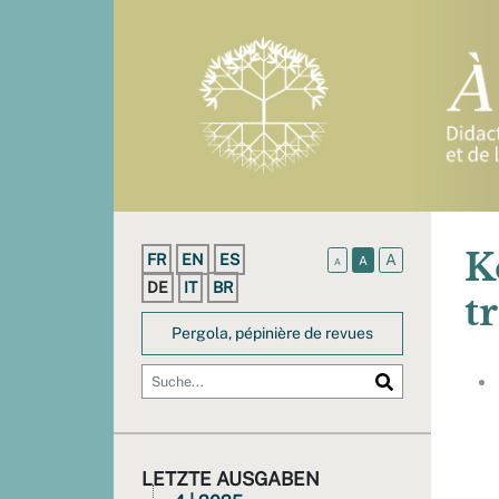
K
FR
EN
ES
A
A
A
DE
IT
BR
t
Pergola, pépinière de revues
LETZTE AUSGABEN