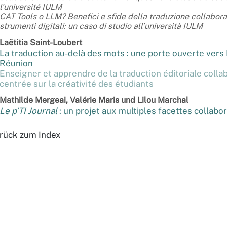
l'université IULM
CAT Tools o LLM? Benefici e sfide della traduzione collabora
strumenti digitali: un caso di studio all’università IULM
Laëtitia
Saint-Loubert
La traduction au-delà des mots : une porte ouverte vers
Réunion
Enseigner et apprendre de la traduction éditoriale colla
centrée sur la créativité des étudiants
Mathilde
Mergeai
,
Valérie
Maris
und
Lilou
Marchal
Le
p’TI Journal
: un projet aux multiples facettes collabo
rück zum Index