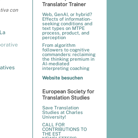
Translator Trainer
tiva con
Web, GenAI, or hybrid?
Effects of information-
seeking conditions and
text types on MTPE
 La
process, product, and
perception
borative
From algorithm
followers to cognitive
commanders: reclaiming
the thinking premium in
AI-mediated
ratives
interpreting coaching
Website besuchen
European Society for
Translation Studies
Save Translation
Studies at Charles
University!
CALL FOR
CONTRIBUTIONS TO
THE EST