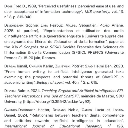
Davis
Fred D., 1989, “Perceived usefulness, perceived ease of use, and
user acceptance of information technology”,
MIS quarterly
, vol. 13,
n° 3, p. 319-340.
Demonceaux
Sophie,
Lima
Feirouz,
Malpel
Sébastien,
Picard
Ariane,
2025 (à paraître), “Représentations et utilisation des outils
d’intelligence artificielle generative: enquête à l’université auprès des
enseignants des filières de l’éducation et de la formation”, paper at
e
the
XXIV
Congrès de la SFSIC
, Société Française des Sciences de
l’Information & de la Communication (SFSIC), PREFICS (Université
Rennes 2), 18-20 juin, Rennes.
Dergaa
Ismail,
Chamari
Karim,
Zmijewski
Piotr et
Saad
Helmi Ben, 2023,
“From human writing to artificial intelligence generated text:
examining the prospects and potential threats of ChatGPT in
academic writing”,
Biology of sport
, vol. 40, n° 2, p. 615.
Dilzhan
Balnur, 2024,
Teaching English and Artificial Intelligence: EFL
Teachers’ Perceptions and Use of ChatGPT
, mémoire de Master, SDU
University, [https://doi.org/10.35542/osf.io/fwy92].
Galindo-Domínguez
Héctor,
Delgado
Nahia,
Campo
Lucía et
Losada
Daniel, 2024, “Relationship between teachers’ digital competence
and attitudes towards artificial intelligence in education”,
International Journal of Educational Research
, n° 126,