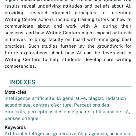
results reveal underlying attitudes and beliefs about AI,
providing research-informed principles for orienting
Writing Center actions, including training tutors on how to
communicate about and work with AI during their
sessions, and how Writing Centers might expand outreach
initiatives to bring faculty on board with emerging best
practices. Such studies further lay the groundwork for
future explorations about how AI can be leveraged in
Writing Centers to help students develop core writing
competencies.
INDEXES
Mots-clés
intelligence artificielle
,
IA générative
,
plagiat
,
rédaction
académique
,
centres d’écriture
,
Perceptions des
étudiants
,
perceptions des enseignants
,
utilisation de l’IA
,
pensée critique
Keywords
Artificial Intelligence
,
generative AI
,
plagiarism
,
academic