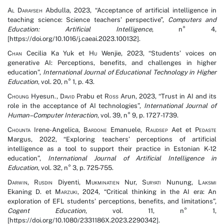
Al Darayseh
Abdulla, 2023, “Acceptance of artificial intelligence in
teaching science: Science teachers’ perspective”,
Computers and
Education: Artificial Intelligence
, n° 4,
[https://doi.org/10.1016/j.caeai.2023.100132].
Chan
Cecilia Ka Yuk et
Hu
Wenjie, 2023, “Students’ voices on
generative AI: Perceptions, benefits, and challenges in higher
education”,
International Journal of Educational Technology in Higher
Education
, vol. 20, n° 1, p. 43.
Choung
Hyesun.,
David
Prabu et
Ross
Arun, 2023, “Trust in AI and its
role in the acceptance of AI technologies”,
International Journal of
Human–Computer Interaction
, vol. 39, n° 9, p. 1727-1739.
Chounta
Irene-Angelica,
Bardone
Emanuele,
Raudsep
Aet et
Pedaste
Margus, 2022, “Exploring teachers’ perceptions of artificial
intelligence as a tool to support their practice in Estonian K-12
education”,
International Journal of Artificial Intelligence in
Education
, vol. 32, n° 3, p. 725-755.
Darwin
,
Rusdin
Diyenti,
Mukminatien
Nur,
Suryati
Nunung,
Laksmi
Ekaning D. et
Marzuki
, 2024, “Critical thinking in the AI era: An
exploration of EFL students’ perceptions, benefits, and limitations”,
Cogent Education
, vol. 11, n° 1,
[https://doi.org/10.1080/2331186X.2023.2290342].