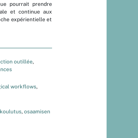
que pourrait prendre
iale et continue aux
oche expérientielle et
ction outillée
,
ences
ical workflows
,
äkoulutus
,
osaamisen