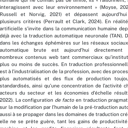
humaine qui ne connaît pas de limite, ils « raisonnent
interagissent avec leur environnement » (Moyse, 202
Russell et Norvig, 2021) et dépassent aujourd’hui
plusieurs critères (Perrault et Clark, 2024). En réalité,
artificielle s’invite dans la communication humaine de
déjà avec la traduction automatique neuronale (TAN). D
dans les échanges éphémères sur les réseaux sociaux,
automatique brute est aujourd’hui directement 
nombreux contenus web tant commerciaux qu’institut
plus ou moins de succès. En traduction professionnell
est à l’industrialisation de la profession, avec des proce
plus automatisés et des flux de production toujo
standardisés, ainsi qu’une concentration de l’activité 
acteurs du secteur et les économies d’échelle résulta
2022). La configuration
de facto
en traduction pragmat
sur la modification par l’humain de la pré-traduction au
aussi à se propager dans les domaines de traduction cr
elle ne se prête guère, tant les gains de productivité