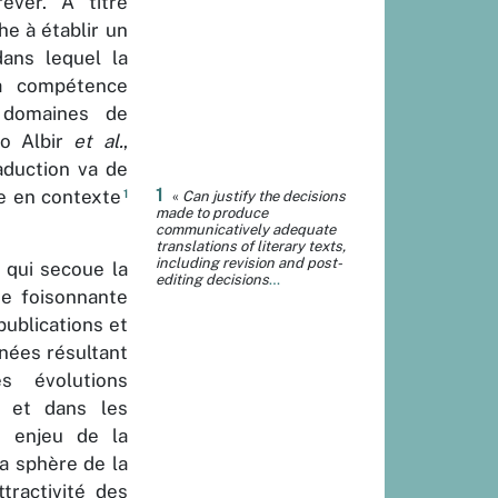
rêver. À titre
e à établir un
ans lequel la
la compétence
 domaines de
do Albir
et al.
,
aduction va de
1
te en contexte
1
«
Can justify the decisions
made to produce
communicatively adequate
translations of literary texts,
including revision and post-
 qui secoue la
editing decisions
…
e foisonnante
ublications et
nnées résultant
s évolutions
s et dans les
d enjeu de la
la sphère de la
tractivité des