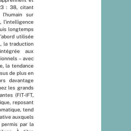
, apprennent et
3 : 38, citant
 l’humain sur
 l’intelligence
puis longtemps
’abord utilisée
 la traduction
intégrée aux
ionnels – avec
e, la tendance
ssus de plus en
urs davantage
chez les grands
ntes (FIT-IFT,
ique, reposant
tomatique, tend
éative auxquels
 permis par la