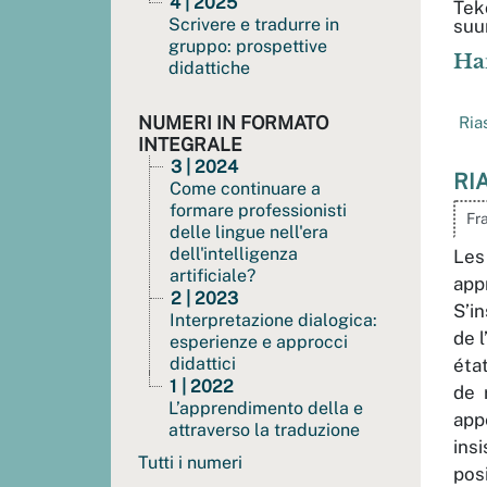
4 | 2025
Tek
Scrivere e tradurre in
suu
gruppo: prospettive
Ha
didattiche
NUMERI IN FORMATO
Ria
INTEGRALE
3 | 2024
RI
Come continuare a
formare professionisti
Fr
delle lingue nell'era
dell'intelligenza
Les
artificiale?
app
2 | 2023
S’i
Interpretazione dialogica:
de 
esperienze e approcci
didattici
état
1 | 2022
de 
L’apprendimento della e
app
attraverso la traduzione
ins
Tutti i numeri
pos