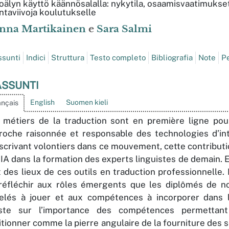
oälyn käyttö käännösalalla: nykytila, osaamisvaatimukse
ntaviivoja koulutukselle
nna
Martikainen
e
Sara
Salmi
ssunti
Indici
Struttura
Testo completo
Bibliografia
Note
Pe
ASSUNTI
English
Suomen kieli
ançais
 métiers de la traduction sont en première ligne pour
roche raisonnée et responsable des technologies d’intel
nscrivant volontiers dans ce mouvement, cette contributi
l’IA dans la formation des experts linguistes de demain. 
 des lieux de ces outils en traduction professionnelle. Pa
réfléchir aux rôles émergents que les diplômés de n
elés à jouer et aux compétences à incorporer dans leu
iste sur l’importance des compétences permettan
itionner comme la pierre angulaire de la fourniture des 