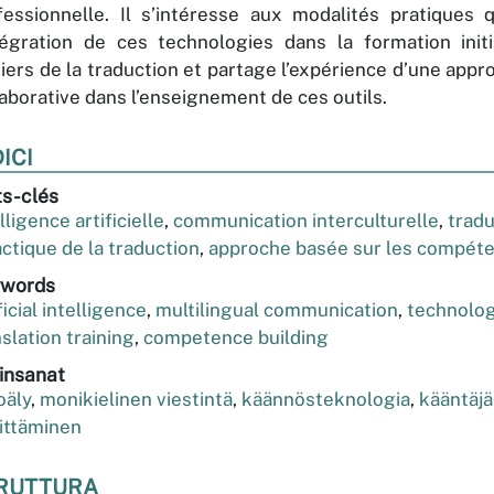
fessionnelle. Il s’intéresse aux modalités pratiques 
ntégration de ces technologies dans la formation init
iers de la traduction et partage l’expérience d’une appr
laborative dans l’enseignement de ces outils.
ICI
s-clés
lligence artificielle
,
communication interculturelle
,
tradu
actique de la traduction
,
approche basée sur les compét
words
ficial intelligence
,
multilingual communication
,
technolog
slation training
,
competence building
insanat
oäly
,
monikielinen viestintä
,
käännösteknologia
,
kääntäj
ittäminen
RUTTURA