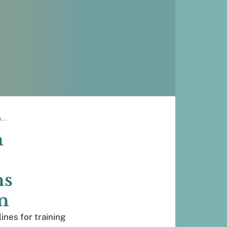
n
…
n
ns
n
lines for training