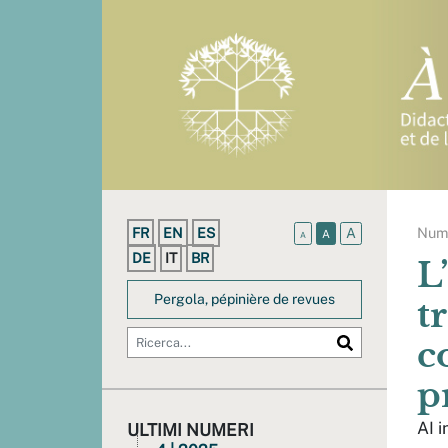
Num
FR
EN
ES
A
A
A
DE
IT
BR
L
Pergola, pépinière de revues
t
c
p
AI i
ULTIMI NUMERI