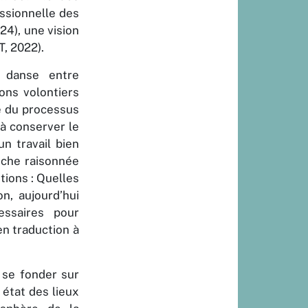
essionnelle des
24), une vision
T, 2022).
 danse entre
vons volontiers
e du processus
 à conserver le
un travail bien
roche raisonnée
tions : Quelles
on, aujourd’hui
ssaires pour
n traduction à
 se fonder sur
état des lieux