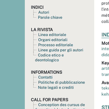
pro
INDICI
l’i
Autori
mét
Parole chiave
col
LA RIVISTA
IND
Linea editoriale
Organi editoriali
Mot
Processo editoriale
inte
Linee guida per gli autori
did
Codice etico e
deontologico
Key
arti
INFORMATIONS
tran
Contatti
Politiche di pubblicazione
Ava
Note legali e crediti
tek
keh
CALL FOR PAPERS
Conception des cursus de
ST