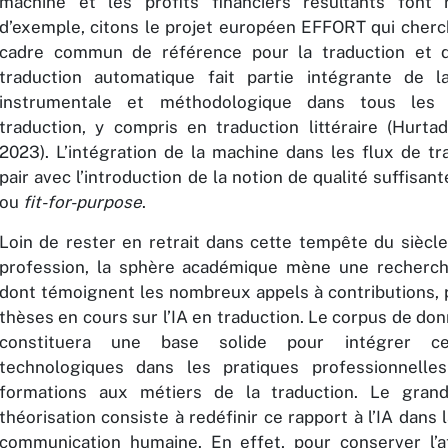
machine et les profits financiers résultants font 
d’exemple, citons le projet européen EFFORT qui cherch
cadre commun de référence pour la traduction et d
traduction automatique fait partie intégrante de 
instrumentale et méthodologique dans tous les
traduction, y compris en traduction littéraire (Hurta
2023). L’intégration de la machine dans les flux de tr
pair avec l’introduction de la notion de qualité suffisan
ou
fit-for-purpose
.
Loin de rester en retrait dans cette tempête du siècle
profession, la sphère académique mène une recherch
dont témoignent les nombreux appels à contributions, p
thèses en cours sur l’IA en traduction. Le corpus de do
constituera une base solide pour intégrer ce
technologiques dans les pratiques professionnelle
formations aux métiers de la traduction. Le gran
théorisation consiste à redéfinir ce rapport à l’IA dans 
communication humaine. En effet, pour conserver l’at