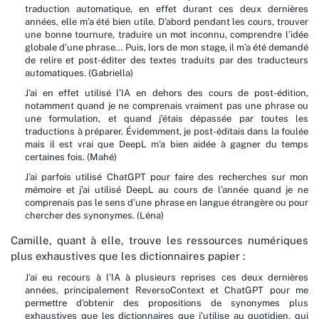
traduction automatique, en effet durant ces deux dernières
années, elle m’a été bien utile. D’abord pendant les cours, trouver
une bonne tournure, traduire un mot inconnu, comprendre l’idée
globale d’une phrase... Puis, lors de mon stage, il m’a été demandé
de relire et post-éditer des textes traduits par des traducteurs
automatiques. (Gabriella)
J’ai en effet utilisé l’IA en dehors des cours de post-édition,
notamment quand je ne comprenais vraiment pas une phrase ou
une formulation, et quand j’étais dépassée par toutes les
traductions à préparer. Évidemment, je post-éditais dans la foulée
mais il est vrai que DeepL m’a bien aidée à gagner du temps
certaines fois. (Mahé)
J’ai parfois utilisé ChatGPT pour faire des recherches sur mon
mémoire et j’ai utilisé DeepL au cours de l’année quand je ne
comprenais pas le sens d’une phrase en langue étrangère ou pour
chercher des synonymes. (Léna)
Camille, quant à elle, trouve les ressources numériques
plus exhaustives que les dictionnaires papier :
J’ai eu recours à l’IA à plusieurs reprises ces deux dernières
années, principalement ReversoContext et ChatGPT pour me
permettre d’obtenir des propositions de synonymes plus
exhaustives que les dictionnaires que j’utilise au quotidien, qui