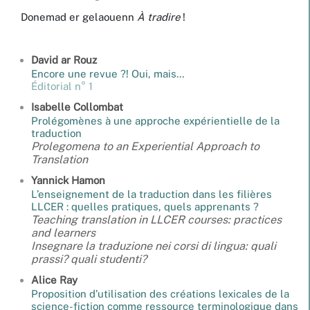
Donemad er gelaouenn
À tradire
!
David
ar Rouz
Encore une revue ?! Oui, mais…
Éditorial n° 1
Isabelle
Collombat
Prolégomènes à une approche expérientielle de la
traduction
Prolegomena to an Experiential Approach to
Translation
Yannick
Hamon
L’enseignement de la traduction dans les filières
LLCER : quelles pratiques, quels apprenants ?
Teaching translation in LLCER courses: practices
and learners
Insegnare la traduzione nei corsi di lingua: quali
prassi? quali studenti?
Alice
Ray
Proposition d’utilisation des créations lexicales de la
science-fiction comme ressource terminologique dans