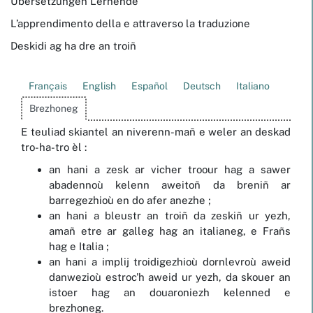
Übersetzungen Lernende
L’apprendimento della e attraverso la traduzione
Deskidi ag ha dre an troiñ
Français
English
Español
Deutsch
Italiano
Brezhoneg
E teuliad skiantel an niverenn-mañ e weler an deskad
tro-ha-tro èl :
an hani a zesk ar vicher troour hag a sawer
abadennoù kelenn aweitoñ da breniñ ar
barregezhioù en do afer anezhe ;
an hani a bleustr an troiñ da zeskiñ ur yezh,
amañ etre ar galleg hag an italianeg, e Frañs
hag e Italia ;
an hani a implij troidigezhioù dornlevroù aweid
danwezioù estroc'h aweid ur yezh, da skouer an
istoer hag an douaroniezh kelenned e
brezhoneg.