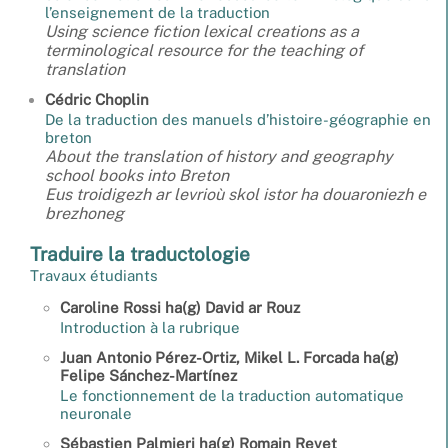
l’enseignement de la traduction
Using science fiction lexical creations as a
terminological resource for the teaching of
translation
Cédric
Choplin
De la traduction des manuels d’histoire-géographie en
breton
About the translation of history and geography
school books into Breton
Eus troidigezh ar levrioù skol istor ha douaroniezh e
brezhoneg
Traduire la traductologie
Travaux étudiants
Caroline
Rossi
ha(g)
David
ar Rouz
Introduction à la rubrique
Juan Antonio
Pérez-Ortiz
,
Mikel L.
Forcada
ha(g)
Felipe
Sánchez-Martínez
Le fonctionnement de la traduction automatique
neuronale
Sébastien
Palmieri
ha(g)
Romain
Revet