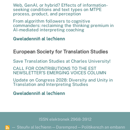
Web, GenAI, or hybrid? Effects of information-
seeking conditions and text types on MTPE
process, product, and perception
From algorithm followers to cognitive
commanders: reclaiming the thinking premium in
AI-mediated interpreting coaching
Gweladenniñ al lec'hienn
European Society for Translation Studies
Save Translation Studies at Charles University!
CALL FOR CONTRIBUTIONS TO THE EST
NEWSLETTER’S EMERGING VOICES COLUMN
Update on Congress 2028: Diversity and Unity in
Translation and Interpreting Studies
Gweladenniñ al lec'hienn
ISSN elektronek 2968-3912
—
Steuñv al lec'hienn
—
Darempred
—
Politikerezh an embann