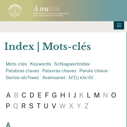
Index |
Mots-clés
Mots-clés
Keywords
Schlagwortindex
Palabras claves
Palavras chaves
Parole chiave
Gerioù-alc'hwez
Avainsanat
λέξη κλειδί
A
B
C
D
E
F
G
H
I
J
K
L
M
N
O
P
Q
R
S
T
U
V
W
X
Y
Z
A